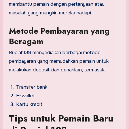
membantu pemain dengan pertanyaan atau
masalah yang mungkin mereka hadapi.
Metode Pembayaran yang
Beragam
Rupiah138 menyediakan berbagai metode
pembayaran yang memudahkan pemain untuk
melakukan deposit dan penarikan, termasuk:
Transfer bank
E-wallet
Kartu kredit
Tips untuk Pemain Baru