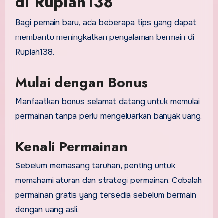
di Rupiah138
Bagi pemain baru, ada beberapa tips yang dapat
membantu meningkatkan pengalaman bermain di
Rupiah138.
Mulai dengan Bonus
Manfaatkan bonus selamat datang untuk memulai
permainan tanpa perlu mengeluarkan banyak uang.
Kenali Permainan
Sebelum memasang taruhan, penting untuk
memahami aturan dan strategi permainan. Cobalah
permainan gratis yang tersedia sebelum bermain
dengan uang asli.