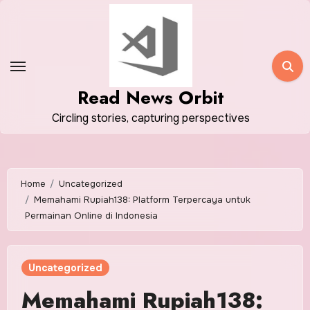
Skip
to
content
Read News Orbit
Circling stories, capturing perspectives
Home
Uncategorized
Memahami Rupiah138: Platform Terpercaya untuk
Permainan Online di Indonesia
Uncategorized
Memahami Rupiah138: