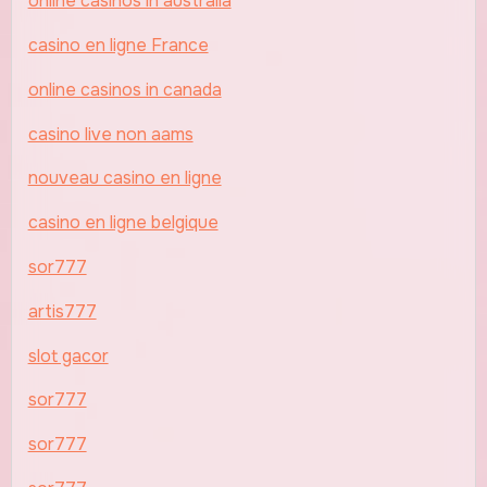
online casinos in australia
casino en ligne France
online casinos in canada
casino live non aams
nouveau casino en ligne
casino en ligne belgique
sor777
artis777
slot gacor
sor777
sor777