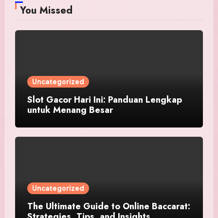
You Missed
Uncategorized
Slot Gacor Hari Ini: Panduan Lengkap
untuk Menang Besar
Uncategorized
The Ultimate Guide to Online Baccarat:
Strategies, Tips, and Insights