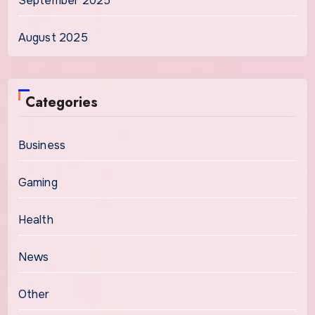
September 2025
August 2025
Categories
Business
Gaming
Health
News
Other