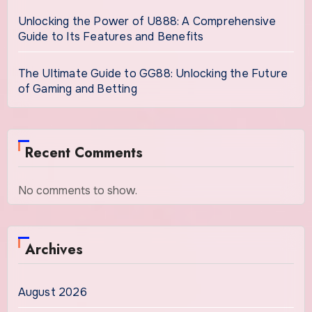
Unlocking the Power of U888: A Comprehensive
Guide to Its Features and Benefits
The Ultimate Guide to GG88: Unlocking the Future
of Gaming and Betting
Recent Comments
No comments to show.
Archives
August 2026